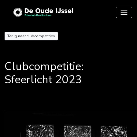
Terug naar clubcompetities
Clubcompetitie:
Sfeerlicht 2023