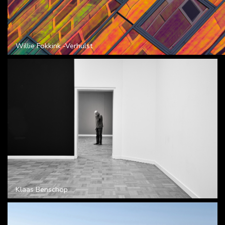
Willie Fokkink -Verhulst
Klaas Benschop